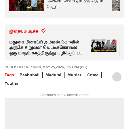
அண்ணாமலை சபதம்: ஒரு வருடம்
போதும்!
இதையும் படிக்க
மதுரை மீனாட்சி அம்மன் கோவில்
நீ
அருகே சிறுவன் வெட்டிக்கொலை –
போ
ஒரு மாதம் காத்திருந்து பழிக்குப் பழி
ஐக
வாங்கிய கும்பல் !
அவ
PUBLISHED AT : MON, MAY 25,2026, 9:53 PM (IST)
Tags :
Baahubali
Madurai
Murder
Crime
Youths
Continues below advertisement