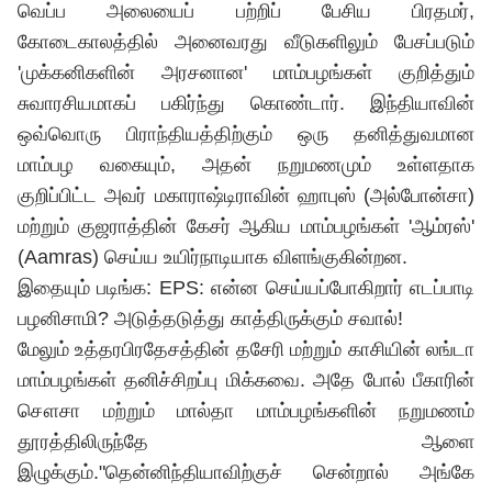
வெப்ப அலையைப் பற்றிப் பேசிய பிரதமர்,
கோடைகாலத்தில் அனைவரது வீடுகளிலும் பேசப்படும்
'முக்கனிகளின் அரசனான' மாம்பழங்கள் குறித்தும்
சுவாரசியமாகப் பகிர்ந்து கொண்டார். இந்தியாவின்
ஒவ்வொரு பிராந்தியத்திற்கும் ஒரு தனித்துவமான
மாம்பழ வகையும், அதன் நறுமணமும் உள்ளதாக
குறிப்பிட்ட அவர் மகாராஷ்டிராவின் ஹாபுஸ் (அல்போன்சா)
மற்றும் குஜராத்தின் கேசர் ஆகிய மாம்பழங்கள் 'ஆம்ரஸ்'
(Aamras) செய்ய உயிர்நாடியாக விளங்குகின்றன.
இதையும் படிங்க:
EPS: என்ன செய்யப்போகிறார் எடப்பாடி
பழனிசாமி? அடுத்தடுத்து காத்திருக்கும் சவால்!
மேலும் உத்தரபிரதேசத்தின் தசேரி மற்றும் காசியின் லங்டா
மாம்பழங்கள் தனிச்சிறப்பு மிக்கவை. அதே போல் பீகாரின்
சௌசா மற்றும் மால்தா மாம்பழங்களின் நறுமணம்
தூரத்திலிருந்தே ஆளை
இழுக்கும்."தென்னிந்தியாவிற்குச் சென்றால் அங்கே