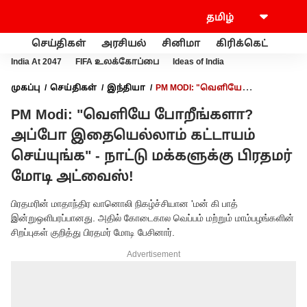
செய்திகள்
அரசியல்
சினிமா
கிரிக்கெட்
வணி
India At 2047
FIFA உலக்கோப்பை
Ideas of India
முகப்பு
செய்திகள்
இந்தியா
PM MODI: "வெளியே
போறீங்களா? அப்போ இதையெல்லாம் கட்டாயம் செய்யுங்க" -
PM Modi: "வெளியே போறீங்களா?
நாட்டு மக்களுக்கு பிரதமர் மோடி அட்வைஸ்!
அப்போ இதையெல்லாம் கட்டாயம்
செய்யுங்க" - நாட்டு மக்களுக்கு பிரதமர்
மோடி அட்வைஸ்!
பிரதமரின் மாதாந்திர வானொலி நிகழ்ச்சியான 'மன் கி பாத்
இன்றுஒளிபரப்பானது. அதில் கோடைகால வெப்பம் மற்றும் மாம்பழங்களின்
சிறப்புகள் குறித்து பிரதமர் மோடி பேசினார்.
Advertisement