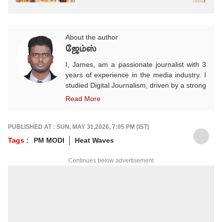
About the author
ஜேம்ஸ்
I, James, am a passionate journalist with 3
years of experience in the media industry. I
studied Digital Journalism, driven by a strong
desire to excel in this field. I began my
Read More
career as a Video Producer and have since
evolved into a dedicated and enthusiastic
content writer, with a strong focus on sports
PUBLISHED AT : SUN, MAY 31,2026, 7:05 PM (IST)
and crime reporting. In addition, I cover
Tags :
PM MODI
Heat Waves
infrastructure, politics, entertainment, and
other important world events, striving to
Continues below advertisement
deliver accurate and engaging news to the
public. I currently work as an Assistant
Producer at the ABP NADU Tamil website.