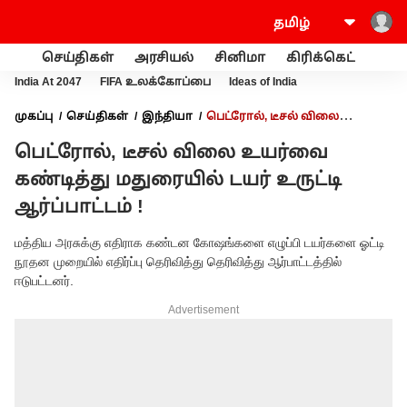
செய்திகள்
அரசியல்
சினிமா
கிரிக்கெட்
வணி
India At 2047
FIFA உலக்கோப்பை
Ideas of India
முகப்பு
செய்திகள்
இந்தியா
பெட்ரோல், டீசல் விலை
உயர்வை கண்டித்து மதுரையில் டயர் உருட்டி ஆர்ப்பாட்டம் !
பெட்ரோல், டீசல் விலை உயர்வை
கண்டித்து மதுரையில் டயர் உருட்டி
ஆர்ப்பாட்டம் !
மத்திய அரசுக்கு எதிராக கண்டன கோஷங்களை எழுப்பி டயர்களை ஓட்டி
நூதன முறையில் எதிர்ப்பு தெரிவித்து தெரிவித்து ஆர்பாட்டத்தில்
ஈடுபட்டனர்.
Advertisement