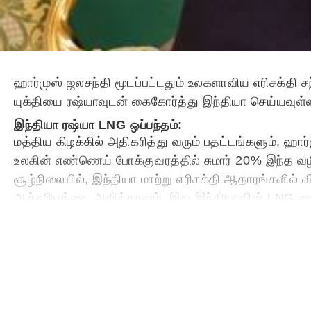
ஹார்முஸ் ஜலசந்தி மூடப்பட்டதும் உலகளாவிய எரிசக்தி 
யுக்தியை ரஷ்யாவுடன் கைகோர்த்து இந்தியா செய்யவுள்
இந்தியா ரஷ்யா LNG ஒப்பந்தம்:
மத்திய கிழக்கில் அதிகரித்து வரும் பதட்டங்களும், ஹார
உலகின் எண்ணெய் போக்குவரத்தில் சுமார் 20% இந்த வ
சூழ்நிலையில், இந்தியா மாற்று எரிசக்தி ஆதாரங்களில் 
ஆச்சரியத்தை அளித்தாலும், இது இந்தியாவின் LNG கையி