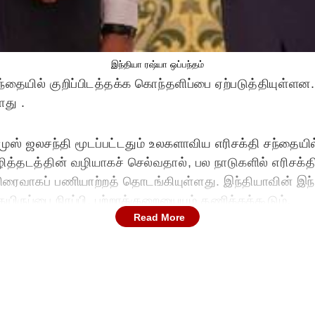
இந்தியா ரஷ்யா ஒப்பந்தம்
சந்தையில் குறிப்பிடத்தக்க கொந்தளிப்பை ஏற்படுத்தியுள்
ளது .
்முஸ் ஜலசந்தி மூடப்பட்டதும் உலகளாவிய எரிசக்தி சந்தையில
ழித்தடத்தின் வழியாகச் செல்வதால், பல நாடுகளில் எரிசக
விரைவாகப் பணியாற்றத் தொடங்கியுள்ளது. இந்தியாவின் இந்
ருப்பை நிரப்பி, பற்றாக்குறையையும் தணிக்கக்கூடும்.
Read More