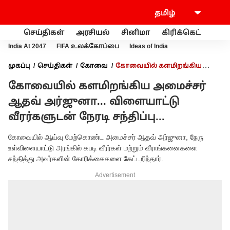
செய்திகள்
அரசியல்
சினிமா
கிரிக்கெட்
வணி
India At 2047
FIFA உலக்கோப்பை
Ideas of India
முகப்பு
செய்திகள்
கோவை
கோவையில் களமிறங்கிய
அமைச்சர் ஆதவ் அர்ஜுனா... விளையாட்டு வீரர்களுடன் நேரடி
கோவையில் களமிறங்கிய அமைச்சர்
சந்திப்பு...
ஆதவ் அர்ஜுனா... விளையாட்டு
வீரர்களுடன் நேரடி சந்திப்பு...
கோவையில் ஆய்வு மேற்கொண்ட அமைச்சர் ஆதவ் அர்ஜுனா, நேரு
உள்விளையாட்டு அரங்கில் கபடி வீரர்கள் மற்றும் வீராங்கனைகளை
சந்தித்து அவர்களின் கோரிக்கைகளை கேட்டறிந்தார்.
Advertisement