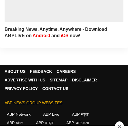
Breaking News, Anytime, Anywhere - Download
ABPLIVE on
Android
and
iOS
now!
ABOUT US
FEEDBACK
CAREERS
ADVERTISE WITH US
SITEMAP
DISCLAIMER
PRIVACY POLICY
CONTACT US
ABP NEWS GROUP WEBSITES
ABP Network
ABP Live
ABP न्यूज़
ABP আনন্দ
ABP माझा
ABP અસ્મિતા
×