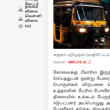
லேட்டர்
தங்கம்
விலை
வெள்ளி
விலை
AQI
கஞ்சா பறிமுதல் (மாதிரி படம்
Source :
ABPLIVE AI
கோவைக்கு பீகாரில் இரு
செய்ததுடன் மூன்று பேர
பொருள்கள் விற்பனை 
உத்தரவின் பேரில் போலீச
நிலையில் உக்கடம் பேர
ஈடுபட்டனர். அப்பொழுது
போலீசார் தடுத்து நிறுத்த