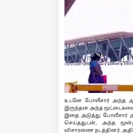
பர்ச
மு
Hello Guest
தமி
எங்களிடம்
விளம்பரம் செய்ய
சுயவிவரம்
வேலைவாய்ப்புகள்
Agr
தொடர்புகொள்ள
இத
கருத்துக்கேட்பு
வே
பட்
உடனே போலீசார் அந்த ஆ
பட்
தனியுரிமை
இருந்தன அந்த மூட்டைகளை 
வி
கொள்கை
மு.
இதை அடுத்து போலீசார் 
வா
செய்ததுடன், அந்த மூன
விசாரணை நடத்தினர். அதில்