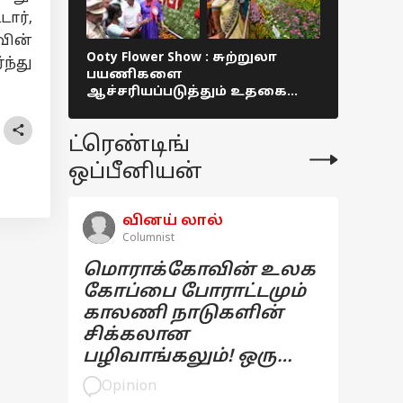
ார்,
வின்
Ooty Flower Show : சுற்றுலா
Lok Sabha
ந்து
பயணிகளை
வெள்ளத்த
ஆச்சரியப்படுத்தும் உதகை
கூட்டணி
மலர் கண்காட்சி!
கோவைய
தொண்டர
ட்ரெண்டிங்
ஒப்பீனியன்
வினய் லால்
Columnist
மொராக்கோவின் உலக
கோப்பை போராட்டமும்
காலணி நாடுகளின்
சிக்கலான
பழிவாங்கலும்! ஒரு
பார்வை
Opinion