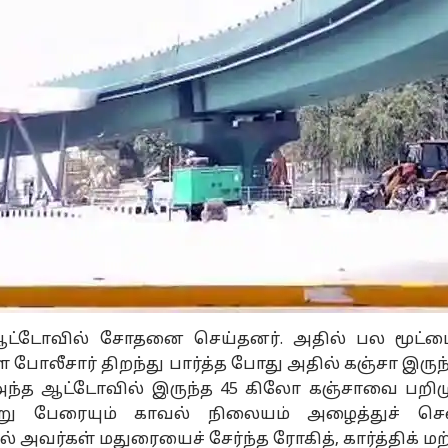
னல் கார்னர்
க்கிய கட்டுரைகள்
டாப் ரீல்ஸ்
ழ்நாடு
தமிழ்நாடு
அரசியல்
தமி
iculture Budget:
பயிர்க்கடன்
பொன்முடியை
2 
ெல்லாம் ஒரு
அறிவிப்பு இல்லை,
கைது செய்து
வி
ளாண்
ஜெட்
குறைக்கப்பட்ட நிதி:
ஆட்டோ
நேரில் ஆஜர்
பொழுதுபோக்கு
வெ
தமி
ட்டோவில் சோதனை செய்தனர். அதில் பல மூட்ட
ஜெட்டா? ..
வேளாண்
படுத்துங்க.! நீதிபதி
செ
போலீசார் திறந்து பார்த்த போது அதில் கஞ்சா இருந்
ஜயை விளாசிய
பட்ஜெட்டில் புதுசா
அதிரடி உத்தரவு-
போ
க.ஸ்டாலின்,
ஒண்ணுமே
என்ன காரணம்.?
சிற
அந்த ஆட்டோவில் இருந்த 45 கிலோ கஞ்சாவை பறிம
னதி!
இல்லை-
அறி
்று பேரையும் காவல் நிலையம் அழைத்துச் செ
அன்புமணி
எங்
 அவர்கள் மதுரையைச் சேர்ந்த ரோகித், கார்த்திக் மற்