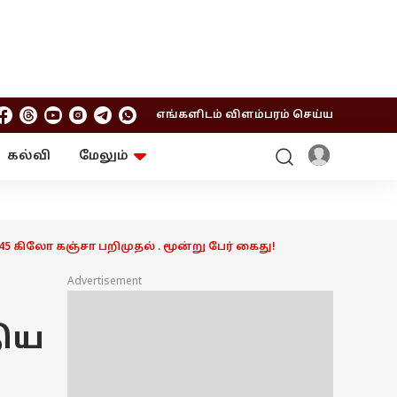
எங்களிடம் விளம்பரம் செய்ய
கல்வி
மேலும்
ஆன்மிகம்
ஆட்டோ
ரி
ட்ரெண்டிங்
சுற்றுலா
45 கிலோ கஞ்சா பறிமுதல் . மூன்று பேர் கைது!
Advertisement
திய