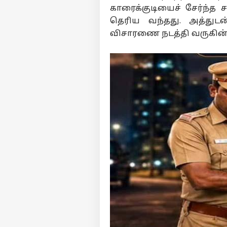
தவ
காரைக்குடியைச் சேர்ந்த 
மு
LOGIN
தெரிய வந்தது. அத்துட
இல
கொ
விசாரணை நடத்தி வருகின்ற
மு
வி