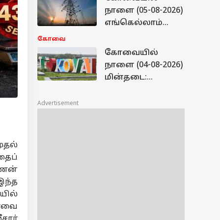
பாருங்கள்!
அறிக்கை
நாளை (05-08-2026)
எங்கெல்லாம்
கரண்ட் கட் ஆகும் -
கோவை
மின்வாரியம்
கோவையில்
வெளியிட்ட லிஸ்ட்
நாளை (04-08-2026)
மின்தடை:
எந்தெந்த
பகுதிகளில்
Advertisement
கரண்ட் கட்? லிஸ்ட்
இதோ
ுதல்
தைப்
ணன்
இந்த
யில்
டோவை
சார்