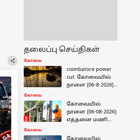
தலைப்பு செய்திகள்
கோவை
coimbatore power
cut: கோவையில்
நாளை (06-8-2026)
எங்கெல்லாம்
கோவை
கரண்ட்
கோவையில்
இருக்காது? -
நாளை (06-08-2026)
உங்கள் பகுதி
எத்தனை மணி
லிஸ்ட்டில்
நேரம் மின் தடை?
கோவை
உள்ளதா? உடனே
மின்வாரியம்
கோவையில்