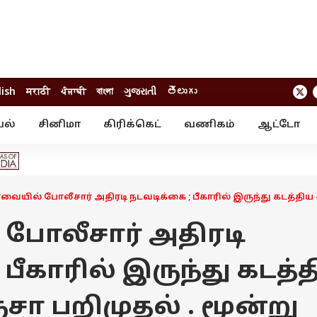
lish
मराठी
ਪੰਜਾਬੀ
বাংলা
ગુજરાતી
తెలుగు
யல்
சினிமா
கிரிக்கெட்
வணிகம்
ஆட்டோ
் ஸ்டோரீஸ்
வேலைவாய்ப்பு
க்ரைம்
ில்நுட்பம்
வீடியோ
ஃபோட்டோ கேல
ையில் போலீசார் அதிரடி நடவடிக்கை ; பீகாரில் இருந்து கடத்திய 
ோலீசார் அதிரடி
பீகாரில் இருந்து கடத்
சா பறிமுதல் . மூன்று