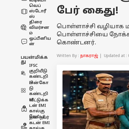
வீடியோ
வெப்
பேர் கைது!
ஸ்டோரீ
ஸ்
திரை
பொள்ளாச்சி வழியாக மத
விமர்சன
ம்
பொள்ளாச்சியை நோக்கி
ஒப்பீனிய
கொண்டனர்.
ன்
Written By :
நாகராஜ்
| Updated at : 
பயன்மிக்க
து
IFSC
குறியீடு
கண்டறி
ய
பின்கோ
டு
கண்டறி
ய
வீட்டுக்க
டன் EMI
கால்கு
லேட்டர்
தனிநபர்
கடன் EMI
கால்கு