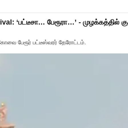
al: ‘பட்டீசா… பேரூரா…’ - முழக்கத்தில் 
ோவை பேரூர் பட்டீஸ்வரர் தேரோட்டம்.