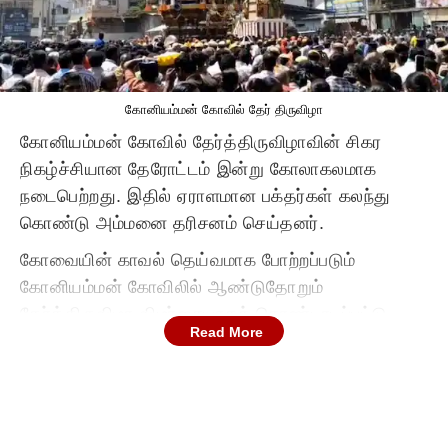
கோனியம்மன் கோவில் தேர் திருவிழா
கோனியம்மன் கோவில் தேர்த்திருவிழாவின் சிகர
நிகழ்ச்சியான தேரோட்டம் இன்று கோலாகலமாக
நடைபெற்றது. இதில் ஏராளமான பக்தர்கள் கலந்து
கொண்டு அம்மனை தரிசனம் செய்தனர்.
கோவையின் காவல் தெய்வமாக போற்றப்படும்
கோனியம்மன் கோவிலில் ஆண்டுதோறும்
தேர்த்திருவிழா விமர்சையாகக் கொண்டாடப்பட்டு
Read More
வருகிறது. இந்த ஆண்டுக்கான விழா கடந்த மாதம்
17ஆம் தேதி பூச்சாட்டு விழாவுடன் தொடங்கியது.
தொடர்ந்து 24ஆம் தேதி கொடியேற்றம்
நடைபெற்றதுடன், அன்று இரவு அக்னிச்சாட்டு