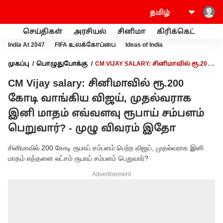
செய்திகள்
அரசியல்
சினிமா
கிரிக்கெட்
வணி
India At 2047
FIFA உலக்கோப்பை
Ideas of India
முகப்பு
பொழுதுபோக்கு
CM VIJAY SALARY: சினிமாவில் ரூ.200
கோடி வாங்கிய விஜய், முதல்வராக இனி மாதம் எவ்வளவு ரூபாய்
CM Vijay salary: சினிமாவில் ரூ.200
சம்பளம் பெறுவார்? - முழு விவரம் இதோ
கோடி வாங்கிய விஜய், முதல்வராக
இனி மாதம் எவ்வளவு ரூபாய் சம்பளம்
பெறுவார்? - முழு விவரம் இதோ
சினிமாவில் 200 கோடி ரூபாய் சம்பளம் பெற்ற விஜய், முதல்வராக இனி
மாதம் எத்தனை லட்சம் ரூபாய் சம்பளம் பெறுவார்?
Advertisement