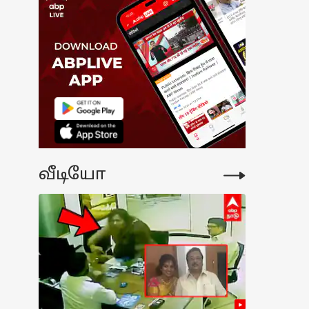
0KM ரேஞ்சில்
ண்டாயின்
ிய 7 சீட்டர்
்சார எம்பிவி -
்சங்கள்,
திகள், விலை -
ற்பனை
்போது?
வீடியோ