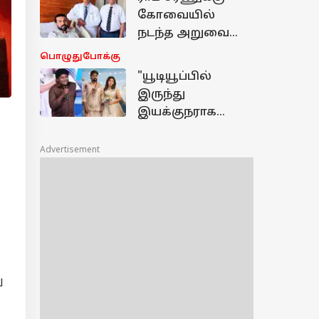
காரணமா?
கோவையில்
நடந்த அறுவை
சிகிச்சை... கங்கா
பொழுதுபோக்கு
மருத்துவமனை
"யூடியூப்பில்
யை தேர்வு
இருந்து
செய்தது ஏன்?
இயக்குநராக
வருவது
எளிதல்ல"... பாரி
Advertisement
இளவழகனை
பாராட்டிய
பரிதாபங்கள்
கோபி!
ு