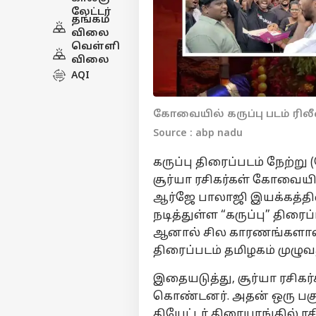
லேட்டர்
தங்கம்
விலை
வெள்ளி
விலை
AQI
கோவையில் கருப்பு படம் ரிலீ
Source : abp nadu
கருப்பு திரைப்படம் நேற்ற
சூர்யா ரசிகர்கள் கோவையில
ஆர்ஜே பாலாஜி இயக்கத்தில்
நடித்துள்ள “கருப்பு” திரை
ஆனால் சில காரணங்களால் 
திரைப்படம் தமிழகம் முழுவ
இதையடுத்து, சூர்யா ரசிக
கொண்டனர். அதன் ஒரு பகு
தியேட்டர் திரையரங்கில் ரச