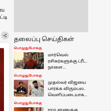
வை
்டி
தலைப்பு செய்திகள்
பொழுதுபோக்கு
மார்வெல்
ரசிகர்களுக்கு ட்ரீட்..
நாளை
ரிலீசாகிறது
பொழுதுபோக்கு
SPIDER-MAN:
முதல்வர் விஜயை
BRAND NEW DAY -
பார்க்க விரும்பல..
எதிர்பார்ப்பில்
வெளிப்படையாக
ரசிகர்கள்
பேசிய சசிகுமார்..
பொழுதுபோக்கு
இதுதான்
ராம் சரணுக்கு