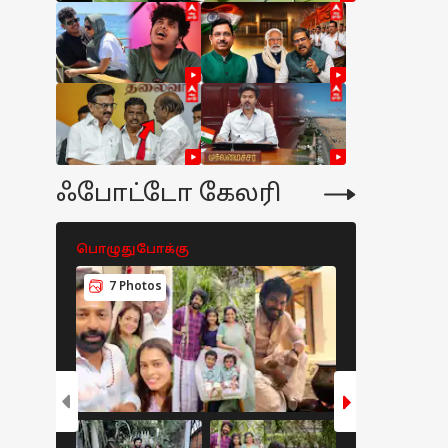
ஃபோட்டோ கேலரி
பொழுதுபோக்கு
பொழுதுபோக
7 Photos
8 Photos