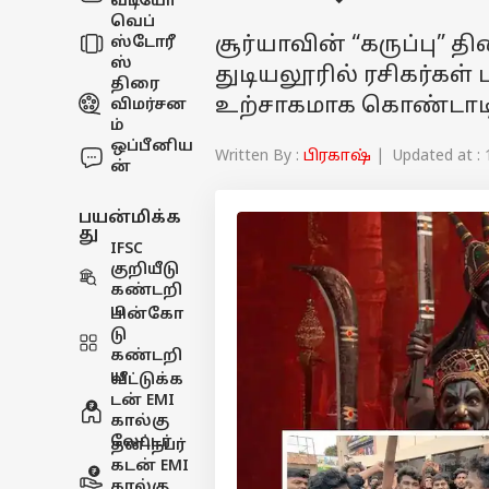
வீடியோ
வெப்
சூர்யாவின் “கருப்பு”
ஸ்டோரீ
ஸ்
துடியலூரில் ரசிகர்கள் 
திரை
உற்சாகமாக கொண்டாடி
விமர்சன
ம்
ஒப்பீனிய
Written By :
பிரகாஷ்
| Updated at : 
ன்
பயன்மிக்க
து
IFSC
குறியீடு
கண்டறி
ய
பின்கோ
டு
கண்டறி
ய
வீட்டுக்க
டன் EMI
கால்கு
லேட்டர்
தனிநபர்
கடன் EMI
கால்கு