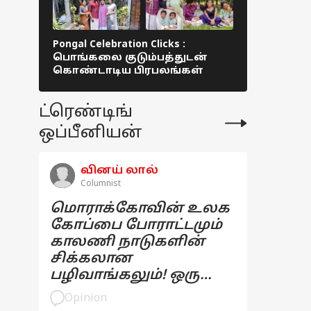
Pongal Celebration Clicks :
Parasakthi 
பொங்கலை குடும்பத்துடன்
உலகை அறிம
கொண்டாடிய பிரபலங்கள்
விழா ! 60க
நடிகர்கள்
ட்ரெண்டிங்
ஒப்பீனியன்
வினய் லால்
Columnist
மொராக்கோவின் உலக
கோப்பை போராட்டமும்
காலணி நாடுகளின்
சிக்கலான
பழிவாங்கலும்! ஒரு
பார்வை
Opinion