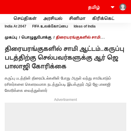
செய்திகள்
அரசியல்
சினிமா
கிரிக்கெட்
வணி
India At 2047
FIFA உலக்கோப்பை
Ideas of India
முகப்பு
பொழுதுபோக்கு
திரையரங்குகளில் சாமி
ஆட்டம்..கருப்பு படத்திற்கு செல்பவர்களுக்கு ஆர் ஜெ பாலாஜி
திரையரங்குகளில் சாமி ஆட்டம்..கருப்பு
கோரிக்கை
படத்திற்கு செல்பவர்களுக்கு ஆர் ஜெ
பாலாஜி கோரிக்கை
கருப்பு படத்தின் திரையிடல்களின் போது அருள் வந்து சாமியாடும்
ரசிகர்களை கெளரவமாக நடத்தும்படி இயக்குநர் ஆர் ஜே பாலாஜி
கோரிக்கை வைத்துள்ளார்
Advertisement