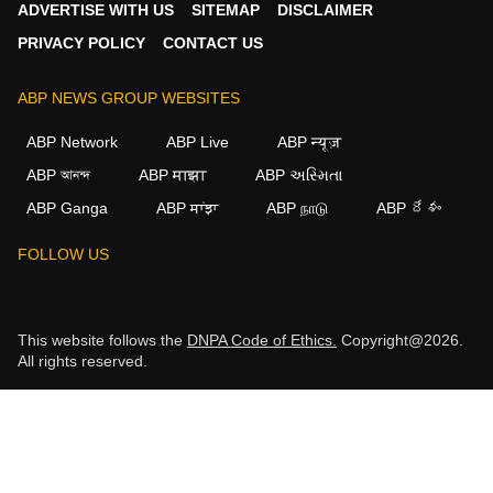
ADVERTISE WITH US
SITEMAP
DISCLAIMER
PRIVACY POLICY
CONTACT US
ABP NEWS GROUP WEBSITES
ABP Network
ABP Live
ABP न्यूज़
ABP আনন্দ
ABP माझा
ABP અસ્મિતા
ABP Ganga
ABP ਸਾਂਝਾ
ABP நாடு
ABP దేశం
FOLLOW US
This website follows the
DNPA Code of Ethics.
Copyright@2026.
All rights reserved.