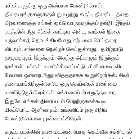
ரசிகர்களுக்கு ஒரு அன்பான வேண்டுகோள்.
திரையரங்குகளுக்குள் நுழைந்து கருப்பு திரைப்படத்தை
அரவணைத்த உங்கள் ஒவ்வொருவருக்கும்
நன்றி
!
இந்தப்
படத்தின் மீது நீங்கள் காட்டிய அன்பு
,
நாங்கள் இதை
உருவாக்கத் தொடங்கியபோது கற்பனை செய்ததை
விடவும்
,
எங்களை நெகிழச் செய்துள்ளது
.
தமிழ்நாடு
முழுவதிலும் இருந்தும்
,
அதற்கு அப்பாலும் இருந்தும்
நாங்கள்
மக்கள்
உணர்ச்சிவசப்பட்டு
,
சினிமாவை விட
மேலான ஒன்றை அனுபவித்ததாகக் கூறுகிறார்கள்
.
சிலர்
திரையரங்கிற்குள்ளேயே ஒரு தெய்வீகத் உணர்வை
உணர்ந்திருக்கிறார்கள்
.
எங்களைப் பொறுத்தவரை
,
இதுவே எங்கள் திரைப்படம் பெற்றிருக்கக்கூடிய
மிகப்பெரிய ஆசீர்வாதம்
. உங்களிடம் ஒரு சிறிய
வேண்டுகோளை முன்வைக்கிறேன்.
கருப்பு படத்தின் திரையிடலின் போது தெய்வீக சக்தியால்