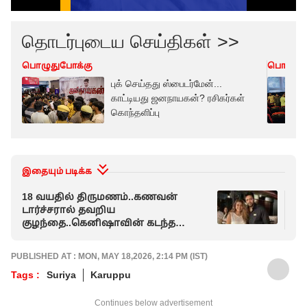
தொடர்புடைய செய்திகள் >>
பொழுதுபோக்கு
பொழுது
புக் செய்தது ஸ்பைடர்மேன்...
காட்டியது ஜனநாயகன்? ரசிகர்கள்
கொந்தளிப்பு
இதையும் படிக்க
18 வயதில் திருமணம்..கணவன்
கு
டார்ச்சரால் தவறிய
மோ
குழந்தை..கெனிஷாவின் கடந்த
இ
காலத்தில் இவ்வளவு வலியா !
PUBLISHED AT : MON, MAY 18,2026, 2:14 PM (IST)
Tags :
Suriya
Karuppu
Continues below advertisement