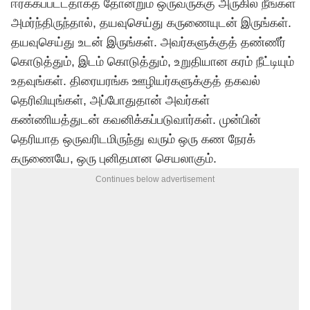
ஈர்க்கப்பட்டதாகத் தோன்றும் ஒருவருக்கு அருகில் நீங்கள்
அமர்ந்திருந்தால்
,
தயவுசெய்து கருணையுடன் இருங்கள்
.
தயவுசெய்து உடன் இருங்கள்
.
அவர்களுக்குத் தண்ணீர்
கொடுத்தும்
,
இடம் கொடுத்தும்
,
உறுதியான கரம் நீட்டியும்
உதவுங்கள்
.
திரையரங்க ஊழியர்களுக்குத் தகவல்
தெரிவியுங்கள்
,
அப்போதுதான் அவர்கள்
கண்ணியத்துடன் கவனிக்கப்படுவார்கள்
.
முன்பின்
தெரியாத ஒருவரிடமிருந்து வரும் ஒரு கண நேரக்
கருணையே
,
ஒரு புனிதமான செயலாகும்
.
Continues below advertisement