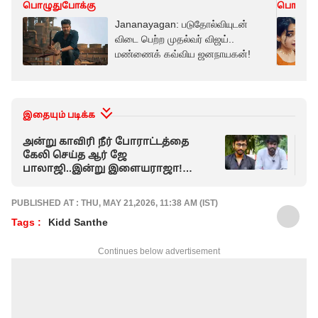
பொழுதுபோக்கு
பொழுது
Jananayagan: படுதோல்வியுடன்
விடை பெற்ற முதல்வர் விஜய்..
மண்ணைக் கவ்விய ஜனநாயகன்!
இதையும் படிக்க
அன்று காவிரி நீர் போராட்டத்தை
விட
கேலி செய்த ஆர் ஜே
சொ
பாலாஜி..இன்று இளையராஜா!
கு
வெளுத்து வாங்கிய இடும்பாவனம்
கார்த்திக்
PUBLISHED AT : THU, MAY 21,2026, 11:38 AM (IST)
Tags :
Kidd Santhe
Continues below advertisement