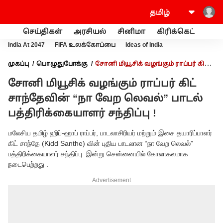
செய்திகள்
அரசியல்
சினிமா
கிரிக்கெட்
வணி
India At 2047
FIFA உலக்கோப்பை
Ideas of India
முகப்பு
பொழுதுபோக்கு
சோனி மியூசிக் வழங்கும் ராப்பர் கிட்
சாந்தேவின் “நா வேற லெவல்” பாடல் பத்திரிக்கையாளர் சந்திப்பு !
சோனி மியூசிக் வழங்கும் ராப்பர் கிட்
சாந்தேவின் “நா வேற லெவல்” பாடல்
பத்திரிக்கையாளர் சந்திப்பு !
மலேசிய தமிழ் ஹிப்-ஹாப் ராப்பர், பாடலாசிரியர் மற்றும் இசை தயாரிப்பாளர்
கிட் சாந்தே (Kidd Santhe) வின் புதிய பாடலான “நா வேற லெவல்”
பத்திரிக்கையாளர் சந்திப்பு இன்று சென்னையில் கோலாகலமாக
நடைபெற்றது .
Advertisement