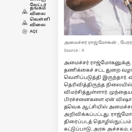
லேட்டர்
தங்கம்
விலை
வெள்ளி
விலை
AQI
அமைச்சர் ராஜ்மோகன் , பேரர
Source : X
அமைச்சர் ராஜ்மோகனுக்கு த
தணிக்கைச் சட்ட துறை வழங்
வெளிப்படுத்தி இருந்தார். வ
தெரிவித்திருந்த நிலையில
விமர்சித்துள்ளார். முந்தை
பிரச்சனைகளை ஏன் விஷால்
தவெக
ஆட்சியில் அமைச்சர்க
அறிவிக்கப்பட்டது. ராஜ்மோ
திரைப்படத் தொழில்நுட்பம் 
கட்டுப்பாடு
,
அரசு அச்சகம்
,