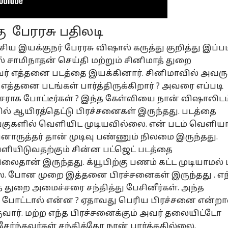
ு பேரரசு பதிலடி
னல் கார்னர்
சிய இயக்குநர் பேரரசு விஷால் கருத்து குறித்து இப்பட
் சாமிநாதன் செய்தி மற்றும் சினிமாத் துறை
க்கிய கட்டுரைகள்
டாப் ரீல்ஸ்
வர் எத்தனை படத்தை இயக்கினார். சினிமாவில் அவருக
த்தனை படங்கள் பார்த்திருக்கிறார் ? அவரை எப்படி
ழ்நாடு
மதுரை
சென்னை
மத
சராக போட்டீர்கள் ? இந்த கேள்வியை நான் விஷாலிடம
ல் ஆயிரத்தெட்டு பிரச்சனைகள் இருந்தது. படத்தை
்குகளில் வெளியிட முடியவில்லை. என் படம் வெளிய
ுத்தர் தான் முடிவு பண்ணும் நிலமை இருந்தது.
ெளியிடுவதற்கும் சின்ன பட்ஜெட் படத்தை
Weather News:
மதுரையில் விஜய்
ரஜினியின் ரூ.1
மத
லைதான் இருந்தது. க்யூபிற்கு பணம் கட்ட முடியாமல்
ன்னையில்
மகன் ஜேசன்
கோடி வாக்குறுதி
தவ
ளுக்கப்போகும்
வி
சஞ்சய்
அரசியல்
என்னாச்சு ?
தமிழ்நாடு
ப
அர
. போன முறை இத்தனை பிரச்சனைகள் இருந்தது . எந
ை.. மற்ற
போஸ்டர்கள்:
மேடையில்
பரி
 துறை அமைச்சரை சந்தித்து பேசினீர்கள். அந்த
ட்டங்களில்? -
தவெகவின் அடுத்த
ஓபனாக
குட
 போட்டால் என்ன ? ஏதாவது பெரிய பிரச்சனை என்றா
ன்றைய
தலைவரா?
பதிலளித்த லதா
ானிலை
ரஜினிகாந்த்
ுவார். மற்ற எந்த பிரச்சனைக்கும் அவர் தலையிட்டோ
லவரம்!
்ந்தவர்கள் சந்தித்தோ நான் பார்த்ததில்லை.