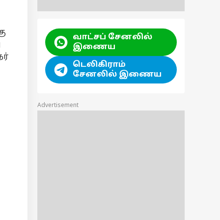
கு
வாட்சப் சேனலில்
ு
இணைய
ர்
டெலிகிராம்
சேனலில் இணைய
Advertisement