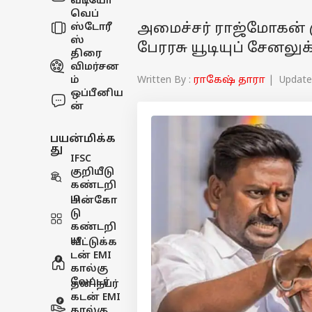
வீடியோ
வெப்
அமைச்சர் ராஜ்மோகன் கு
ஸ்டோரீ
ஸ்
பேரரசு யூடியுப் சேனலுக
திரை
விமர்சன
Written By :
ராகேஷ் தாரா
| Updated
ம்
ஒப்பீனிய
ன்
பயன்மிக்க
து
IFSC
குறியீடு
கண்டறி
ய
பின்கோ
டு
கண்டறி
ய
வீட்டுக்க
டன் EMI
கால்கு
லேட்டர்
தனிநபர்
கடன் EMI
கால்கு