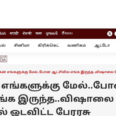
lish
मराठी
ਪੰਜਾਬੀ
বাংলা
ગુજરાતી
తెలుగు
யல்
சினிமா
கிரிக்கெட்
வணிகம்
ஆட்டோ
் ஸ்டோரீஸ்
வேலைவாய்ப்பு
க்ரைம்
ில்நுட்பம்
வீடியோ
ஃபோட்டோ கேல
ன் எங்களுக்கு மேல்..போன ஆட்சியில எங்க இருந்த..விஷாலை க
எங்களுக்கு மேல்..ப
ங்க இருந்த..விஷாலை
் ஓடவிட்ட பேரரசு