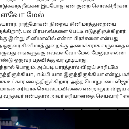
ி பள்ளிப்
மாற்றம்
ABP Exclusive:
”க
ுக்காத நீங்கள் இப்போது ஏன் குறை சொல்கிறீர்கள்.
த்திட்டத்தில்
என்றீர்கள்.?
காவிரி குறுக்கே
மற
்வளவோ மேல்
தைப்பொருள்
இதுதான்
தமிழகம் அணை
பேப
ிப்புணர்வு;
மாற்றமா.?
கட்டுவதில் என்ன
- 
கையாளர். ராஜ்மோகன் நிறைய சினிமாத்துறையை
ிரடி
வெளுத்து
சிக்கல்? வீணாகும்
சட
க்கிறார். பல பிரபலங்களை பேட்டி எடுத்திருக்கிறார்.
ிவெடுத்த அரசு!
வாங்கிய அதிமுக-
தண்ணீரை
CM
சீறிய
சேமிக்க வழி
க்கு இன்று சினிமாவில் என்ன பிரச்சனை என்பது
அமைச்சர்கள்-
என்ன? விளக்கம்
ாத ஒருவர் சினிமாத் துறைக்கு அமைச்சராக வருவதை 
சட்டசபையில்
தரும் சேதுராமன்
ுவது எங்களுக்கு எவ்வளவோ மேல். மேலும் எல்லா
காரசார விவாதம்
்டு ஒருவர் பதவிக்கு வர முடியாது.
ால் போதும். அப்படி பார்த்தால் விஜய் சாரிடமே
ுந்திருக்கியா , எம்.பி யாக இருந்திருக்கியா என்று. மக
க உட்கார வைத்திருக்கிறார். அந்த பொறுப்பை விஜய
ஜ்மோகன் சரியாக செயல்படவில்லை என்றாலும்
விஜய்
ச
து வந்தவர் என்பதால் அவர் சரியானதை செய்வார் " 