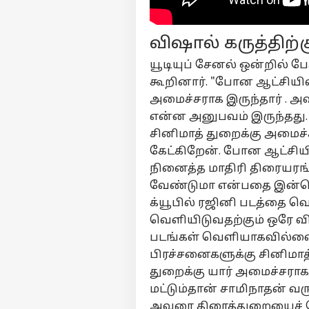
விஷால் கருத்திற்க
பர்ச
யூடியுப் சேனல் ஒன்றில் பே
கூறினார். "போன ஆட்சியில
மு
அமைச்சராக இருந்தார் . அ
Hello Guest
என்ன அனுபவம் இருந்தது. எ
தமி
சினிமாத் துறைக்கு அமைச்
எங்களிடம்
கேட்கிறேன். போன ஆட்சியி
விளம்பரம் செய்ய
நினைத்த மாதிரி திரையரங
சுயவிவரம்
வேண்டுமா என்பதை இன்னொர
வேலைவாய்ப்புகள்
க்யூபில் ரஜினி படத்தை வ
TN 
தொடர்புகொள்ள
வெளியிடுவதற்கும் ஒரே வி
செ
கருத்துக்கேட்பு
வெ
கல்
படங்கள் வெளியாகவில்லை
மழ
தனியுரிமை
பிரச்சனைகளுக்கு சினிமாத்
மாவ
கொள்கை
துறைக்கு யார் அமைச்சராக
இ
வ
மட்டும்தான் சாமிநாதன் வர
நி
அவரை திரைத்துறையைச் சேர