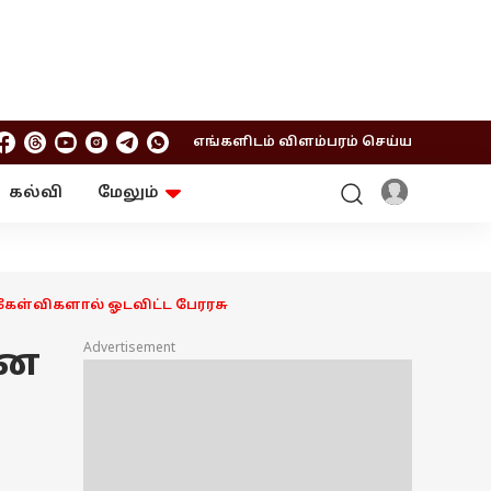
எங்களிடம் விளம்பரம் செய்ய
கல்வி
மேலும்
ஆன்மிகம்
ஆட்டோ
ரி
ட்ரெண்டிங்
சுற்றுலா
ேள்விகளால் ஓடவிட்ட பேரரசு
Advertisement
ோன