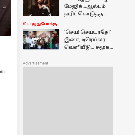
மாட்டோம்..ஓப்பனா
மேஜிக்...ஆல்பம்
க பேசிய அர்ச்சனா
ஹிட் கொடுத்த
கல்பாத்தி
ஜிவி பிரகாஷ்
பொழுதுபோக்கு
என்ன ஆனார்?
'செய்! செய்யாதே!'
இசை, டிரெய்லர்
வெளியீடு... சமூக
விழிப்புணர்வு
படத்திற்கு
Advertisement
பிரபலங்கள்
யை
வாழ்த்து