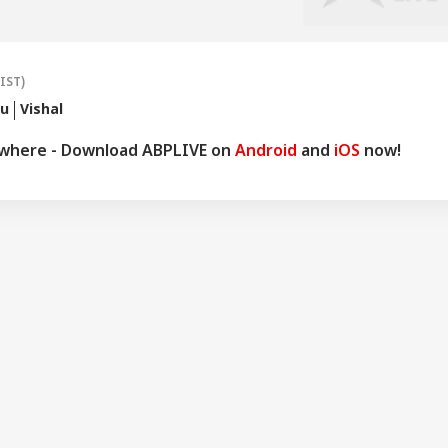
க்குழு
(IST)
su
Vishal
ywhere - Download ABPLIVE on
Android
and
iOS
now!