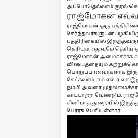
இன
அப்போதெல்லாம் குரல் கொட
பாட
LOGIN
ராஜ்மோகன் எவ
போ
விழ
ராஜ்மோகன் ஒரு பத்திரி
அத
சேர்ந்தவர்களுடன் பழகியிரு
முட
பத்திரிகையில் இருந்தவரு
தெரியும். எதுவுமே தெரிய
ராஜ்மோகன் அமைச்சராக வர
விஷயத்தையும் கற்றுக்கொண
பொறுப்பானவர்களாக இருந்த
கேட்கலாம். எம்.எல்.ஏ வா இர
நம்பி அவரை முதலமைச்சரா
காப்பாற்ற வேண்டும். ரா
சினிமாத் துறையில் இருந்
பேரரசு பேசியுள்ளார்.