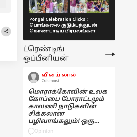
இளையராஜா! வெளுத்து வாங்கிய
இடும்பாவனம் கார்த்திக்
Pongal Celebration Clicks :
Parasakt
பொங்கலை குடும்பத்துடன்
உலகை அற
கொண்டாடிய பிரபலங்கள்
விழா ! 6
நடிகர்கள
ட்ரெண்டிங்
ஒப்பீனியன்
வினய் லால்
Columnist
மொராக்கோவின் உலக
கோப்பை போராட்டமும்
காலணி நாடுகளின்
சிக்கலான
பழிவாங்கலும்! ஒரு
பார்வை
Opinion