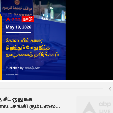
 சீட் ஒதுக்க
...சங்கி கும்பலை