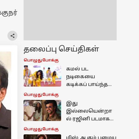
குநர்
தலைப்பு செய்திகள்
பொழுதுபோக்கு
கமல் பட
நடிகையை
கடிக்கப் பாய்ந்த
நாய்...
பொழுதுபோக்கு
பதறிப்போன
இது
ரசிகர்கள்!
இல்லையென்றா
வைரலாகும்
ல் ரஜினி படமாக
வீடியோ
இருந்தாலும்
பொழுதுபோக்கு
தயாரிக்க
மிஸ் ஆகும் பழைய