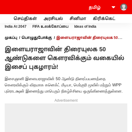
செய்திகள்
அரசியல்
சினிமா
கிரிக்கெட்
வணி
India At 2047
FIFA உலக்கோப்பை
Ideas of India
முகப்பு
பொழுதுபோக்கு
இளையராஜாவின் திரையுலக 50
ஆண்டுகளை கௌரவிக்கும் வகையில் இசைப் புகழாரம்!
இளையராஜாவின் திரையுலக 50
ஆண்டுகளை கௌரவிக்கும் வகையில்
இசைப் புகழாரம்!
இசைஞானி இளையராஜாவின் 50 ஆண்டு திரைப்பயணத்தை
கெளரவிக்கும் விதமாக கனெக்ட் மீடியா, மெர்குரி மூவீஸ் மற்றும் WPP
புரொடக்ஷன் இணைந்து மாபெரும் நிகழ்ச்சியை ஒருங்கிணைத்துள்ளன.
Advertisement