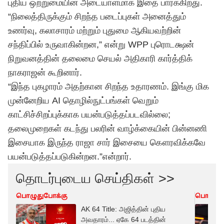
புதிய ஒற்றுமையின் அடையாளமாக இதை பார்க்கிறது.
“நிலைத்திருக்கும் சிறந்த படைப்புகள் அனைத்தும்
உணர்வு, கலாசாரம் மற்றும் புதுமை ஆகியவற்றின்
சந்திப்பில் உருவாகின்றன,” என்று WPP புரொடக்ஷன்
நிறுவனத்தின் தலைமை செயல் அதிகாரி கார்த்திக்
நாகராஜன் கூறினார்.
“இந்த புகழாரம் அதற்கான சிறந்த உதாரணம். இங்கு மிக
முன்னேறிய AI தொழில்நுட்பங்கள் வெறும்
காட்சிச்சிறப்புக்காக பயன்படுத்தப்படவில்லை;
தலைமுறைகள் கடந்து பலரின் வாழ்க்கையின் பின்னணி
இசையாக இருந்த ராஜா சார் இசையை கௌரவிக்கவே
பயன்படுத்தப்படுகின்றன.”என்றார்.
தொடர்புடைய செய்திகள் >>
பொழுதுபோக்கு
பொழுது
AK 64 Title: அஜித்தின் புதிய
அவதாரம்... ஏகே 64 படத்தின்