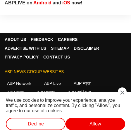
ABPLIVE on
Android
and
iOS
now!
ABOUT US
FEEDBACK
CAREERS
ADVERTISE WITH US
SITEMAP
DISCLAIMER
PRIVACY POLICY
CONTACT US
ABP NEWS GROUP WEBSITES
ABP Network
ABP Live
ABP न्यूज़
×
ABP আনন্দ
ABP माझा
ABP અસ્મિતા
We use cookies to improve your experience, analyze
ABP Ganga
ABP ਸਾਂਝਾ
ABP நாடு
ABP దేశం
traffic, and personalize content. By clicking "Allow", you
agree to our use of cookies.
FOLLOW US
Decline
Allow