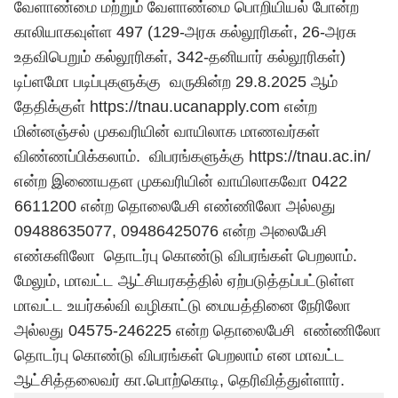
வேளாண்மை மற்றும் வேளாண்மை பொறியியல் போன்ற
காலியாகவுள்ள 497 (129-அரசு கல்லூரிகள், 26-அரசு
உதவிபெறும் கல்லூரிகள், 342-தனியார் கல்லூரிகள்)
டிப்ளமோ படிப்புகளுக்கு வருகின்ற 29.8.2025 ஆம்
தேதிக்குள்
https://tnau.ucanapply.com
என்ற
மின்னஞ்சல் முகவரியின் வாயிலாக மாணவர்கள்
விண்ணப்பிக்கலாம். விபரங்களுக்கு
https://tnau.ac.in/
என்ற இணையதள முகவரியின் வாயிலாகவோ 0422
6611200 என்ற தொலைபேசி எண்ணிலோ அல்லது
09488635077, 09486425076 என்ற அலைபேசி
எண்களிலோ தொடர்பு கொண்டு விபரங்கள் பெறலாம்.
மேலும், மாவட்ட ஆட்சியரகத்தில் ஏற்படுத்தப்பட்டுள்ள
மாவட்ட உயர்கல்வி வழிகாட்டு மையத்தினை நேரிலோ
அல்லது 04575-246225 என்ற தொலைபேசி எண்ணிலோ
தொடர்பு கொண்டு விபரங்கள் பெறலாம் என மாவட்ட
ஆட்சித்தலைவர் கா.பொற்கொடி, தெரிவித்துள்ளார்.