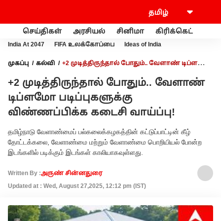
செய்திகள்
அரசியல்
சினிமா
கிரிக்கெட்
வணி
India At 2047
FIFA உலக்கோப்பை
Ideas of India
முகப்பு
கல்வி
+2 முடித்திருந்தால் போதும்.. வேளாண் டிப்ளமோ
படிப்புகளுக்கு விண்ணப்பிக்க கடைசி வாய்ப்பு!
+2 முடித்திருந்தால் போதும்.. வேளாண்
டிப்ளமோ படிப்புகளுக்கு
விண்ணப்பிக்க கடைசி வாய்ப்பு!
தமிழ்நாடு வேளாண்மைப் பல்கலைக்கழகத்தின் கட்டுப்பாட்டின் கீழ்
தோட்டக்கலை, வேளாண்மை மற்றும் வேளாண்மை பொறியியல் போன்ற
இடங்களில் படிக்கும் இடங்கள் காலியாகவுள்ளது.
Written By :
அருண் சின்னதுரை
Updated at : Wed, August 27,2025, 12:12 pm (IST)