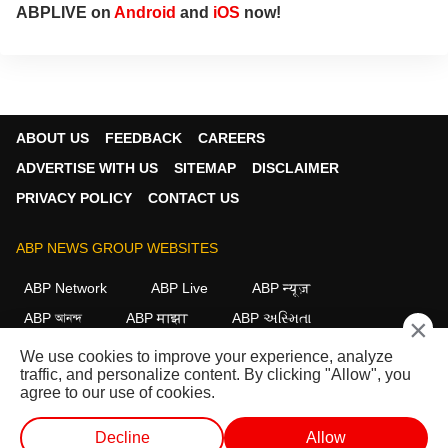
ABPLIVE on
Android
and
iOS
now!
ABOUT US
FEEDBACK
CAREERS
ADVERTISE WITH US
SITEMAP
DISCLAIMER
PRIVACY POLICY
CONTACT US
ABP NEWS GROUP WEBSITES
ABP Network
ABP Live
ABP न्यूज़
ABP আনন্দ
ABP माझा
ABP અસ્મિતા
×
ABP Ganga
ABP ਸਾਂਝਾ
ABP நாடு
ABP దేశం
We use cookies to improve your experience, analyze
traffic, and personalize content. By clicking "Allow", you
FOLLOW US
agree to our use of cookies.
Decline
Allow