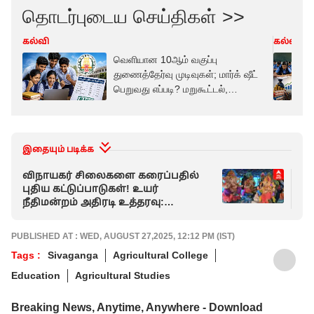
தொடர்புடைய செய்திகள் >>
கல்வி
கல்வி
வெளியான 10ஆம் வகுப்பு
துணைத்தேர்வு முடிவுகள்; மார்க் ஷீட்
பெறுவது எப்படி? மறுகூட்டல்,
மறுமதிப்பீடு விவரம்!
இதையும் படிக்க
விநாயகர் சிலைகளை கரைப்பதில்
வி
புதிய கட்டுப்பாடுகள்! உயர்
இள
நீதிமன்றம் அதிரடி உத்தரவு:
உற
சுற்றுச்சூழலுக்கு முக்கியத்துவம்!
வி
PUBLISHED AT : WED, AUGUST 27,2025, 12:12 PM (IST)
Tags :
Sivaganga
Agricultural College
Education
Agricultural Studies
Breaking News, Anytime, Anywhere - Download