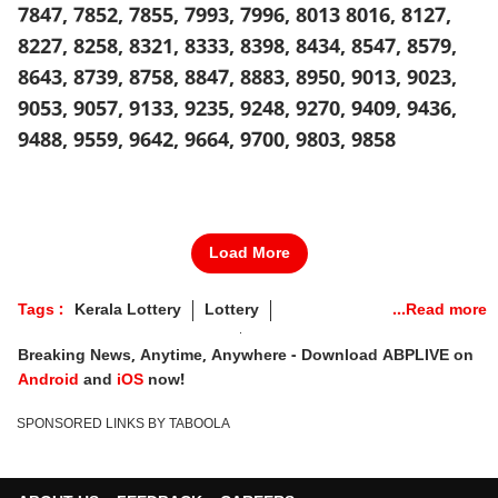
7847, 7852, 7855, 7993, 7996, 8013 8016, 8127,
8227, 8258, 8321, 8333, 8398, 8434, 8547, 8579,
8643, 8739, 8758, 8847, 8883, 8950, 9013, 9023,
9053, 9057, 9133, 9235, 9248, 9270, 9409, 9436,
9488, 9559, 9642, 9664, 9700, 9803, 9858
Load More
Tags :
Kerala Lottery
Lottery
Kerala Lottery Result Today
Breaking News, Anytime, Anywhere - Download ABPLIVE on
Kerala Lottery Result Today LIVE
Kerala Lottery Result
Android
and
iOS
now!
SPONSORED LINKS BY TABOOLA