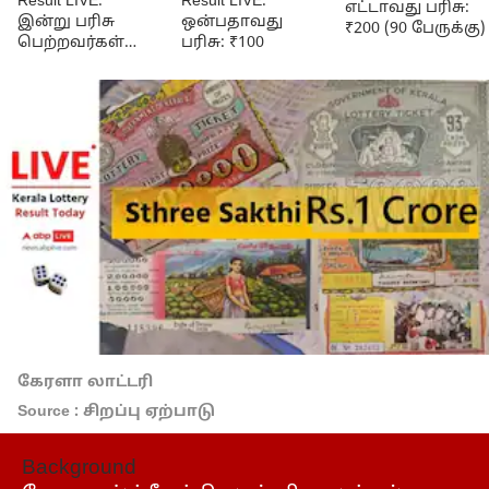
Result LIVE:
Result LIVE:
எட்டாவது பரிசு:
இன்று பரிசு
ஒன்பதாவது
₹200 (90 பேருக்கு)
பெற்றவர்கள்
பரிசு: ₹100
லிஸ்ட் இதோ!
கேரளா லாட்டரி
Source : சிறப்பு ஏற்பாடு
Background