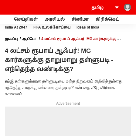
செய்திகள்
அரசியல்
சினிமா
கிரிக்கெட்
வணி
India At 2047
FIFA உலக்கோப்பை
Ideas of India
முகப்பு
ஆட்டோ
4 லட்சம் ரூபாய் ஆஃபர்! MG கார்களுக்கு
தாறுமாறு தள்ளுபடி - எந்தெந்த வண்டிக்கு?
4 லட்சம் ரூபாய் ஆஃபர்! MG
கார்களுக்கு தாறுமாறு தள்ளுபடி -
எந்தெந்த வண்டிக்கு?
எம்ஜி கார்களுக்கான தள்ளுபடியை அந்த நிறுவனம் அறிவித்துள்ளது.
எந்தெந்த காருக்கு எவ்வளவு தள்ளுபடி? என்பதை கீழே விரிவாக
காணலாம்.
Advertisement