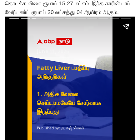
தொடக்க விலை ரூபாய் 15.27 லட்சம். இந்த காரின் டாப்
வேரியண்ட் ரூபாய் 20 லட்சத்து 04 ஆயிரம் ஆகும்.