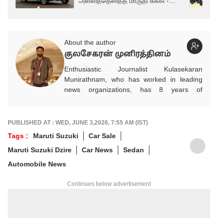
அள்ளித்தெளித்த மாருதி சுசுகி -
எந்தெந்த காருக்கு?
About the author
குலசேகரன் முனிரத்தினம்
Enthusiastic Journalist Kulasekaran
Munirathnam, who has worked in leading
news organizations, has 8 years of
experience in the media industry. He entered
the media industry on his own volition after
completing his studies in Mechanical
PUBLISHED AT : WED, JUNE 3,2026, 7:55 AM (IST)
Engineering. He researches and provides
Tags :
Maruti Suzuki
Car Sale
accurate and detailed updated news on
Maruti Suzuki Dzire
Car News
Sedan
automobiles, which play a vital role in
people's daily commute, financial advice for
Automobile News
future savings, and infrastructure for
development. In addition, he brings
Continues below advertisement
information related to politics and
international events to the public through
news. He works as an Associate Producer