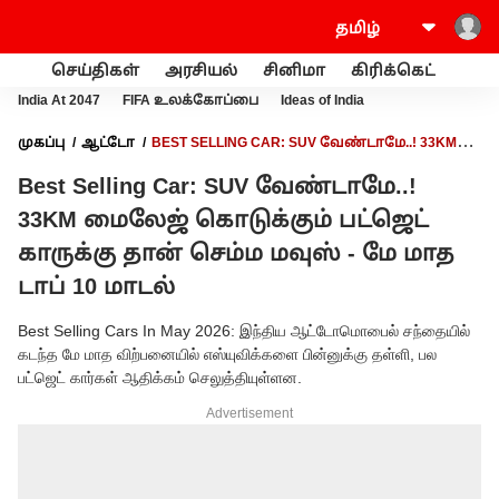
செய்திகள்
அரசியல்
சினிமா
கிரிக்கெட்
வணி
India At 2047
FIFA உலக்கோப்பை
Ideas of India
முகப்பு
ஆட்டோ
BEST SELLING CAR: SUV வேண்டாமே..! 33KM
மைலேஜ் கொடுக்கும் பட்ஜெட் காருக்கு தான் செம்ம மவுஸ் - மே
Best Selling Car: SUV வேண்டாமே..!
மாத டாப் 10 மாடல்
33KM மைலேஜ் கொடுக்கும் பட்ஜெட்
காருக்கு தான் செம்ம மவுஸ் - மே மாத
டாப் 10 மாடல்
Best Selling Cars In May 2026: இந்திய ஆட்டோமொபைல் சந்தையில்
கடந்த மே மாத விற்பனையில் எஸ்யுவிக்களை பின்னுக்கு தள்ளி, பல
பட்ஜெட் கார்கள் ஆதிக்கம் செலுத்தியுள்ளன.
Advertisement