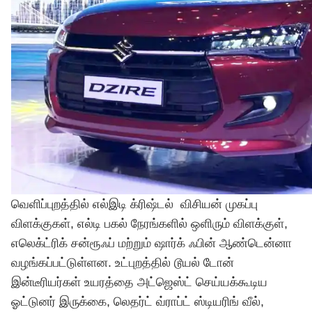
வெளிப்புறத்தில் எல்இடி க்ரிஷ்டல் விசியன் முகப்பு
விளக்குகள், எல்டி பகல் நேரங்களில் ஒளிரும் விளக்குள்,
எலெக்ட்ரிக் சன்ரூஃப் மற்றும் ஷார்க் ஃபின் ஆண்டென்னா
வழங்கப்பட்டுள்ளன. உட்புறத்தில் டூயல் டோன்
இன்டீரியர்கள் உயரத்தை அட்ஜெஸ்ட் செய்யக்கூடிய
ஓட்டுனர் இருக்கை, லெதர்ட் வ்ராப்ட் ஸ்டியரிங் வீல்,