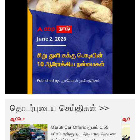
தொடர்புடைய செய்திகள் >>
ஆட்டோ
ஆட்டோ
Maruti Car Offers: ரூபாய் 1.55
லட்சம் தள்ளுபடி.. ஆடி மாத ஆஃபரை