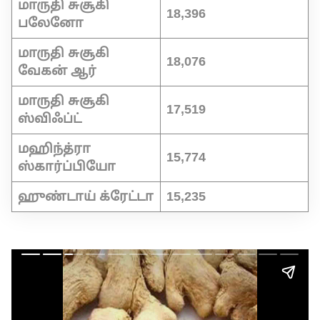
மாருதி சுசூகி
18,396
பலேனோ
மாருதி சுசூகி
18,076
வேகன் ஆர்
மாருதி சுசூகி
17,519
ஸ்விஃப்ட்
மஹிந்த்ரா
15,774
ஸ்கார்ப்பியோ
ஹுண்டாய் க்ரேட்டா
15,235