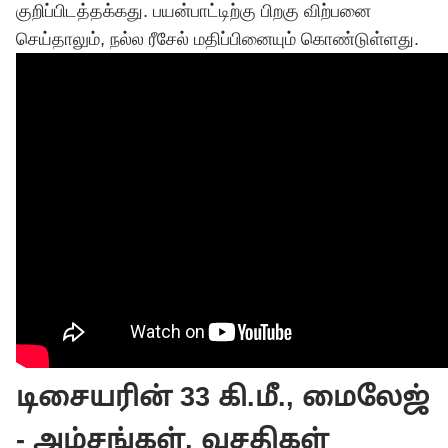
குறிப்பிடத்தக்கது. பயன்பாட்டிற்கு பிறகு விற்பனை
செய்தாலும், நல்ல ரீசேல் மதிப்பினையும் கொண்டுள்ளது.
டிசையரின் 33 கி.மீ., மைலேஜ்
- அம்சங்கள், வசதிகள்