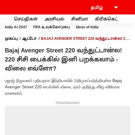
செய்திகள்
அரசியல்
சினிமா
கிரிக்கெட்
வணி
India At 2047
FIFA உலக்கோப்பை
Ideas of India
முகப்பு
ஆட்டோ
BAJAJ AVENGER STREET 220 வந்துட்டான்ல! 220
சிசி பைக்கில் இனி பறக்கலாம் - விலை எவ்ளோ?
Bajaj Avenger Street 220 வந்துட்டான்ல!
220 சிசி பைக்கில் இனி பறக்கலாம் -
விலை எவ்ளோ?
பஜாஜ் நிறுவனம் புதியதாக இந்தியாவில் அறிமுகப்படுத்தியுள்ள Bajaj
Avenger Street 220 பைக்கின் விலை, தரம் குறித்து கீழே விரிவாக
காணலாம்.
Advertisement