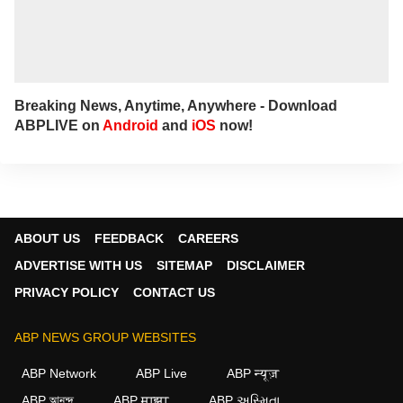
Breaking News, Anytime, Anywhere - Download
ABPLIVE on
Android
and
iOS
now!
ABOUT US
FEEDBACK
CAREERS
ADVERTISE WITH US
SITEMAP
DISCLAIMER
PRIVACY POLICY
CONTACT US
ABP NEWS GROUP WEBSITES
ABP Network
ABP Live
ABP न्यूज़
ABP আনন্দ
ABP माझा
ABP અસ્મિતા