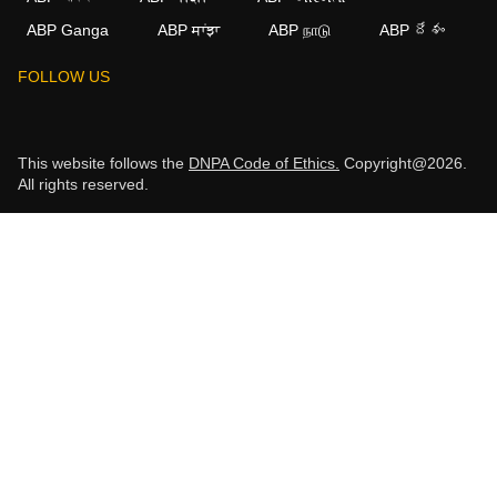
ABP Ganga
ABP ਸਾਂਝਾ
ABP நாடு
ABP దేశం
FOLLOW US
This website follows the
DNPA Code of Ethics.
Copyright@2026.
All rights reserved.